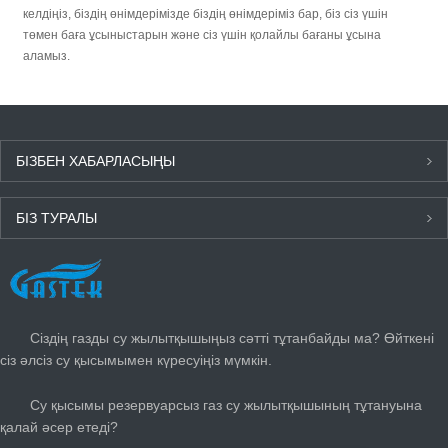
келдіңіз, біздің өнімдерімізде біздің өнімдеріміз бар, біз сіз үшін
төмен баға ұсыныстарын және сіз үшін қолайлы бағаны ұсына
аламыз.
БІЗБЕН ХАБАРЛАСЫҢЫ
БІЗ ТУРАЛЫ
СОҢҒЫ ЖАҢАЛЫҚТАР
Сіздің газды су жылытқышыңыз сәтті тұтанбайды ма? Өйткені
сіз әлсіз су қысымымен күресуіңіз мүмкін.
Су қысымы резервуарсыз газ су жылытқышының тұтануына
қалай әсер етеді?