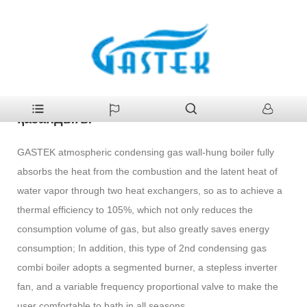
>
Құралдар
>
Газ қазандығы
>
2-ші конденсациялық газ комби
Үй
қазандығы
2-ші конденсациялық газ комби
қазандығы
GASTEK atmospheric condensing gas wall-hung boiler fully
absorbs the heat from the combustion and the latent heat of
water vapor through two heat exchangers, so as to achieve a
thermal efficiency to 105%, which not only reduces the
consumption volume of gas, but also greatly saves energy
consumption; In addition, this type of 2nd condensing gas
combi boiler adopts a segmented burner, a stepless inverter
fan, and a variable frequency proportional valve to make the
user comfortable to bath in all seasons.