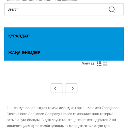
ҚҰРАЛДАР
ЖАҢА ӨНІМДЕР
View as
2-ші конденсациялық газ комби қазандығы арзан бағамен Zhongshan
Gastek Home Appliance Company Limited компаниясынан көтерме
сатып алуға болады. Біздің зауыттан жаңа және жетілдірілген 2-ші
конденсациялық газ комби қазандығы жеңілдік сатып алуға қош