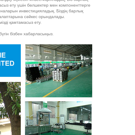
асыз ету үшін бөлшектер мен компоненттерге
шиналарын инвестицияладық. Біздің барлық
талаптарына сәйкес орындалады.
ізді қамтамасыз ету.
бүгін бізбен хабарласыңыз.