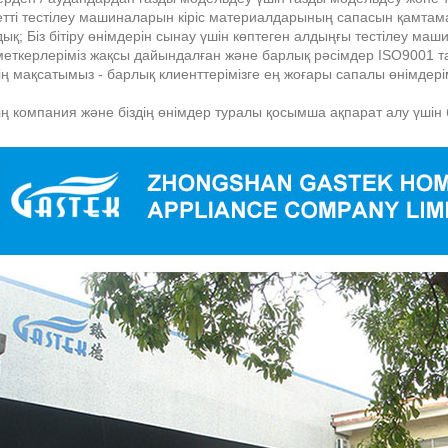
етті тестілеу машиналарын кіріс материалдарының сапасын қамтам
ық; Біз бітіру өнімдерін сынау үшін көптеген алдыңғы тестілеу ма
меткерлеріміз жақсы дайындалған және барлық рәсімдер ISO9001 
ің мақсатымыз - барлық клиенттерімізге ең жоғары сапалы өнімдерім
ің компания және біздің өнімдер туралы қосымша ақпарат алу үшін 