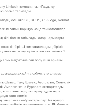
Live
ny Limited» компаниясы «Газды су
ісі болып табылады.
міздің көпшілігі CE, ROHS, CSA, Aga, Normat
з жыл сайын нарыққа жаңа технологиялар
ң бірі болып табылады, олар нарықтарға
ткізетін бірінші компаниялардың біріміз
у ағынын сезіну жүйесін насихаттайтын 1
рциялық мақсатына сай болу үшін арнайы
птарыңызды дизайнға сәйкес ете аламыз.
стік-Шығыс, Таяу Шығыс, Австралия, Солтүстік
стік Америка және Еуропаға экспортталды.
, компоненттерді тексеруді, құрастыру
анда атап өтеміз.
 ең озық сынақ жабдықтары бар: біз әртүрлі
алдау жүйесін инвестицияладық; Біз барлық