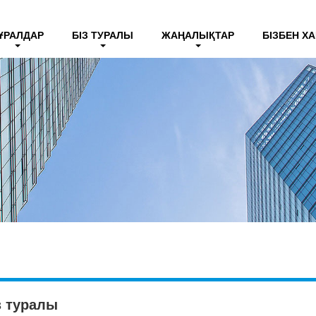
ҰРАЛДАР
БІЗ ТУРАЛЫ
ЖАҢАЛЫҚТАР
БІЗБЕН Х
з туралы