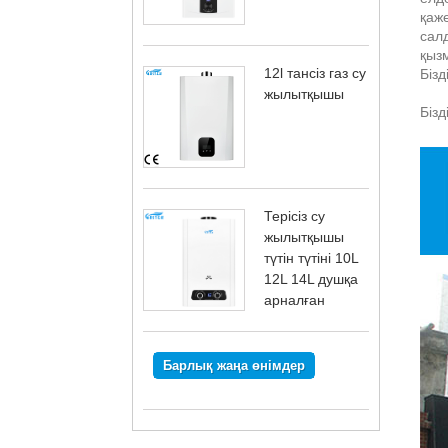
қаж
салд
қыз
12l тансіз газ су
Бізд
жылытқышы
Бізд
Терісіз су
жылытқышы
түтін түтіні 10L
12L 14L душқа
арналған
Барлық жаңа өнімдер