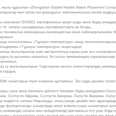
1 жылы құрылған «Zhongshan Gastek Hastek Maker Placement Compa
ытқыштар мен ортақ газ қазандығы» компаниясының кәсіби өндіруш
ің компания ISO9001 сертификатын жеңіп алды және біздің өнімдері
 т.б. сияқты халықаралық сертификаттарға ие болды.
дің техникалық команданың инновациялық және еңбекқорлығымен бі
арамыз:
 жаңа технологияны «Тұрақты температура» жаңа технологияларыны
ельдермен «Тұрақты температура» модельдері;
лагерь жылытқыштар үшін австралиялық нарық үшін ага сынақтарын ө
 судың аз қысымын шешепыз, біз латын американдық нарықтарында с
паниямыз;
 Газ су жылытқыштарын Үндістаннан келген клиенттеріміздің комме
астырдық
...... ......
 ODM талаптарын бүкіл әлемнен құптаймыз. Біз сіздің арнайы тала
ақсы сапа және бәсекеге қабілетті бағамен біздің өнімдеріміз Оңтү
ка, Солтүстік Африка, Солтүстік Америка, Оңтүстік Америка, Оңтү
әр өндірісте сапаны бақылауды, оның ішінде дизайн мен құралдарды
інде функционалды сынақтарды және өнімнің соңғы сынақтарын қосқ
ің өніміміздің сапасы мен өнімділігімізді қамтамасыз ету үшін бізде
ерден / аудандардан газды модельдеу үшін газды модельдеу және т