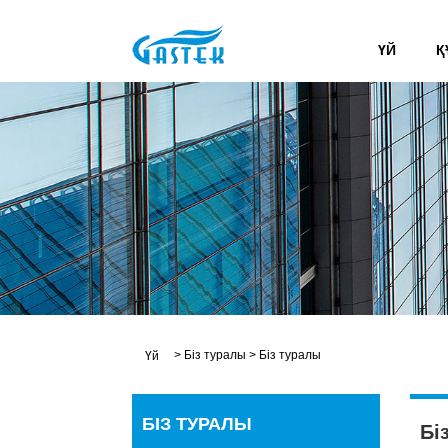
ҮЙ
Қ
>
Біз туралы
>
Біз туралы
Үй
БІЗ ТУРАЛЫ
Бі