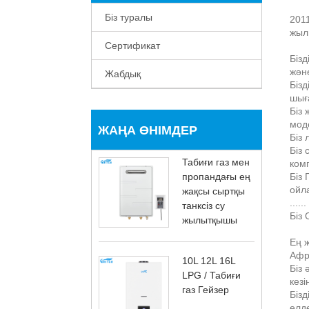
Біз туралы
201
жыл
Сертификат
Бізд
және
Жабдық
Біз
шығ
Біз
мод
ЖАҢА ӨНІМДЕР
Біз 
Біз
Табиғи газ мен
ком
пропандағы ең
Біз
ойл
жақсы сыртқы
...... 
танксіз су
Біз
жылытқышы
Ең ж
Афри
10L 12L 16L
Біз 
LPG / Табиғи
кез
газ Гейзер
Бізд
елд