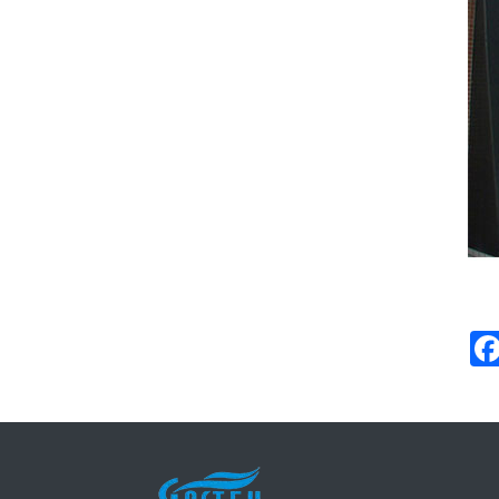
СОҢҒЫ ЖАҢАЛЫҚТАР