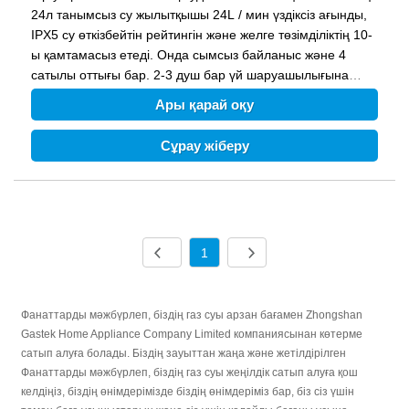
24л танымсыз су жылытқышы 24L / мин үздіксіз ағынды,
IPX5 су өткізбейтін рейтингін және желге төзімділіктің 10-
ы қамтамасыз етеді. Онда сымсыз байланыс және 4
сатылы оттығы бар. 2-3 душ бар үй шаруашылығына
мінсіз!
Ары қарай оқу
Сұрау жіберу
1
Фанаттарды мәжбүрлеп, біздің газ суы арзан бағамен Zhongshan
Gastek Home Appliance Company Limited компаниясынан көтерме
сатып алуға болады. Біздің зауыттан жаңа және жетілдірілген
Фанаттарды мәжбүрлеп, біздің газ суы жеңілдік сатып алуға қош
келдіңіз, біздің өнімдерімізде біздің өнімдеріміз бар, біз сіз үшін