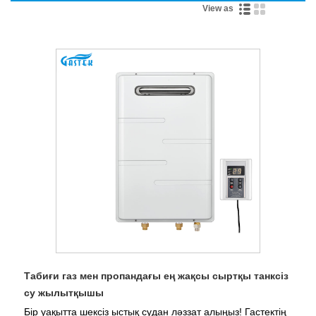
View as
Табиғи газ мен пропандағы ең жақсы сыртқы танксіз
су жылытқышы
Бір уақытта шексіз ыстық судан ләззат алыңыз! Гастектің