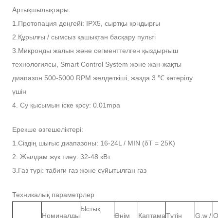
Артықшылықтары:
1.Протопация деңгейі: IPX5, сыртқы қондырғы
2.Құрылғы / сымсыз қашықтан басқару пульті
3.Микронды жалын және сегменттелген қыздырғыш
технологиясы, Smart Control System және жан-жақты
диапазон 500-5000 RPM желдеткіші, жазда 3 ℃ көтерілу
үшін
4. Су қысымын іске қосу: 0.01mpa
Ерекше өзгешеліктері:
1.Сіздің шығыс диапазоны: 16-24L / MIN (δT = 25K)
2. Жылдам жүк тиеу: 32-48 кВт
3.Газ түрі: табиғи газ және сұйытылған газ
Техникалық параметрлер
Ыстық
Номиналды
Өнім
Қаптама
Түтін
G.w /
Q