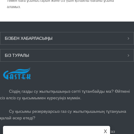
төмен баға ұсыныстарын және сіз үшін қолайлы бағаны ұсына
аламыз.
БІЗБЕН ХАБАРЛАСЫҢЫ
БІЗ ТУРАЛЫ
СОҢҒЫ ЖАҢАЛЫҚТАР
Сіздің газды су жылытқышыңыз сәтті тұтанбайды ма? Өйткені
сіз әлсіз су қысымымен күресуіңіз мүмкін.
Су қысымы резервуарсыз газ су жылытқышының тұтануына
қалай әсер етеді?
X
Жазға газды жылытқышты қалай реттеуге болады: газ