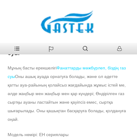
>
Құралдар
>
Газ су жылытқышы
>
Фанаттарды мәжбүрлеп,
Үй
біздің газ суы
Фанаттарды мәжбүрлеп, біздің газ
суы
Мұның басты ерекшелігі
Фанаттарды мәжбүрлеп, біздің газ
суы
Оны ашық ауада орнатуға болады, және ол әдетте
қатты ауа-райының қолайсыз жағдайында жұмыс істей ме,
әлде жаңбыр мен жаңбыр мен қар күндері; Өндірілген газ
сыртқы ауаны ластайтын және қауіпсіз емес, сыртқа
шығарылады. Оны қашықтан басқаруға болады, қолдануға
оңай.
Модель нөмірі: EH сериялары