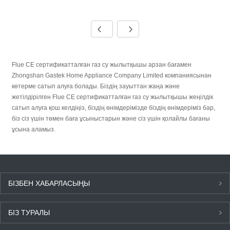
Flue CE сертификатталған газ су жылытқышы арзан бағамен
Zhongshan Gastek Home Appliance Company Limited компаниясынан
көтерме сатып алуға болады. Біздің зауыттан жаңа және
жетілдірілген Flue CE сертификатталған газ су жылытқышы жеңілдік
сатып алуға қош келдіңіз, біздің өнімдерімізде біздің өнімдеріміз бар,
біз сіз үшін төмен баға ұсыныстарын және сіз үшін қолайлы бағаны
ұсына аламыз.
БІЗБЕН ХАБАРЛАСЫҢЫ
БІЗ ТУРАЛЫ