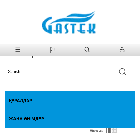
>
Құралдар
>
Газ су жылытқышы
>
Flue CE сертификатталған
Үй
газ су жылытқышы
Flue CE сертификатталған газ су
жылытқышы
ҚҰРАЛДАР
ЖАҢА ӨНІМДЕР
View as