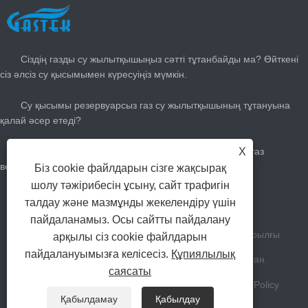
СОҢҒЫ ЖАҢАЛЫҚТАР
Сіздің газды су жылытқышыңыз сәтті тұтанбайды ма? Өйткені
сіз әлсіз су қысымымен күресуіңіз мүмкін.
Су қысымы резервуарсыз газ су жылытқышының тұтануына
қалай әсер етеді?
Жазға газды жылытқышты қалай реттеуге болады: газ
X
вексельдерін кесіп, салқын болыңыз
Біз cookie файлдарын сізге жақсырақ
шолу тәжірибесін ұсыну, сайт трафигін
Сізге қанша үлкен газ су қыздырғыш қажет?
талдау және мазмұнды жекелендіру үшін
пайдаланамыз. Осы сайтты пайдалану
Авторлық құқық Жаншан Гастек Үйге арналған Құрылғы
арқылы сіз cookie файлдарын
пайдалануымызға келісесіз.
Құпиялылық
Компаниясы шектеулі Барлық құқықтар қорғалған.
саясаты
Сілтемелер
Sitemap
RSS
XML
Privacy Policy
Қабылдамау
Қабылдау