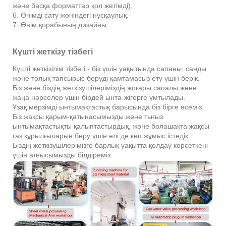
және басқа форматтар қол жетімді).
6. Өнімді сату жөніндегі нұсқаулық.
7. Өнім қорабының дизайны.
Күшті жеткізу тізбегі
Күшті жеткізілім тізбегі - біз үшін уақытында сапаны, санды
және толық тапсырыс беруді қамтамасыз ету үшін берік.
Біз және біздің жеткізушілеріміздің жоғары сапалы және
жаңа нәрселер үшін бірдей ынта-жігерге ұмтылады.
Ұзақ мерзімді ынтымақтастық барысында біз бірге өсеміз.
Біз жақсы қарым-қатынасымызды және тығыз
ынтымақтастықты қалыптастырдық, және болашақта жақсы
газ құрылғыларын беру үшін әлі де көп жұмыс істедік.
Біздің жеткізушілерімізге барлық уақытта қолдау көрсеткені
үшін алғысымызды білдіреміз.