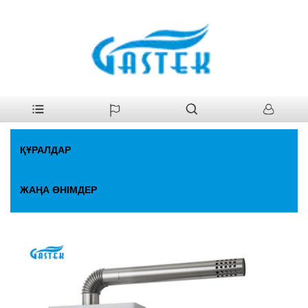
>
Құралдар
>
Газ су жылытқышы
>
Желдеткіш тұрақты
Үй
температура. Газды су жылытқышы
ҚҰРАЛДАР
ЖАҢА ӨНІМДЕР