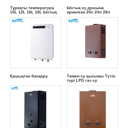
Тұрақты температура
Ыстық су душына
10L 12L 16L 18L Ыстық
арналған 20л 24л 28л
сатылым түтін түрі
желдеткіш мәжбүрлі
Қабырғаға орнатылатын
сыртқы газ гейзері
резервуарсыз жылдам
LPG табиғи ыстық су
газы душқа арналған су
жылытқышы
Қашықтан басқару
Төмен су қысымы Түтін
түрі LPG газ су
жылытқыштарын іске
қосу