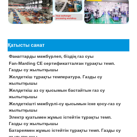
Қатысты санат
Фанаттарды мәжбүрлеп, біздің газ суы
Fan-Marding CE сертификатталған тұрақты темп.
Газды су жылытқышы
Желдеткіш тұрақты температура. Газды су
жылытқышы
Желдеткіш аз су қысымын бастайтын газ су
жылытқышы
Желдеткішті мәжбүрлі-су қысымын іске қосу-газ су
жылытқышы
Электр қуатымен жұмыс істейтін тұрақты темп.
Газды су жылытқышы
Батареямен жұмыс істейтін тұрақты темп. Газды су
жылытқышы