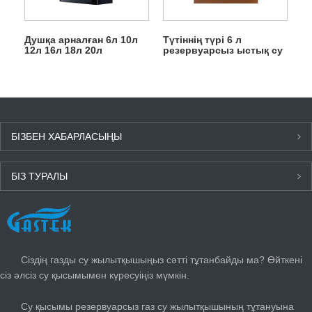
Душқа арналған 6л 10л
Түтіннің түрі 6 л
12л 16л 18л 20л
резервуарсыз ыстық су
резервуарсыз лездік газ
душқа арналған газ
гейзері
гейзері
БІЗБЕН ХАБАРЛАСЫҢЫ
БІЗ ТУРАЛЫ
СОҢҒЫ ЖАҢАЛЫҚТАР
Сіздің газды су жылытқышыңыз сәтті тұтанбайды ма? Өйткені
сіз әлсіз су қысымымен күресуіңіз мүмкін.
Су қысымы резервуарсыз газ су жылытқышының тұтануына