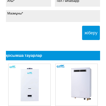
жіберу
қосымша тауарлар