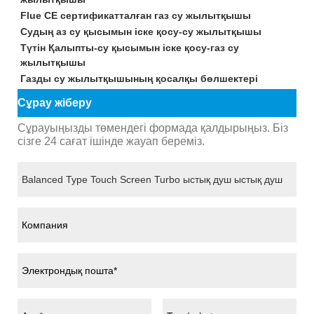
Flue CE сертификатталған газ су жылытқышы
Судың аз су қысымын іске қосу-су жылытқышы
Түтін Қалыпты-су қысымын іске қосу-газ су
жылытқышы
Газды су жылытқышының қосалқы бөлшектері
Сұрау жіберу
Сұрауыңызды төмендегі формада қалдырыңыз. Біз
сізге 24 сағат ішінде жауап береміз.