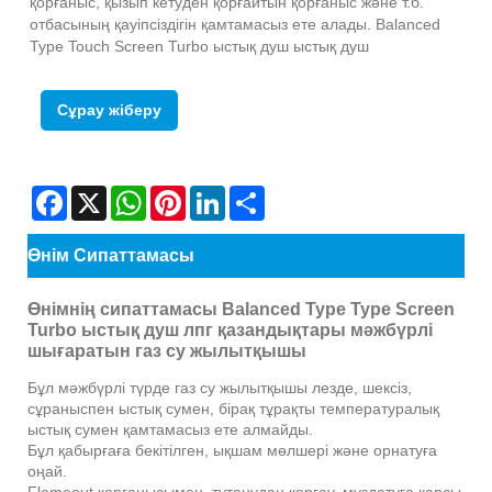
қорғаныс, қызып кетуден қорғайтын қорғаныс және т.б.
отбасының қауіпсіздігін қамтамасыз ете алады. Balanced
Type Touch Screen Turbo ыстық душ ыстық душ
Сұрау жіберу
Facebook
X
WhatsApp
Pinterest
LinkedIn
Share
Өнім Сипаттамасы
Өнімнің сипаттамасы Balanced Type Type Screen
Turbo ыстық душ лпг қазандықтары мәжбүрлі
шығаратын газ су жылытқышы
Бұл мәжбүрлі түрде газ су жылытқышы лезде, шексіз,
сұраныспен ыстық сумен, бірақ тұрақты температуралық
ыстық сумен қамтамасыз ете алмайды.
Бұл қабырғаға бекітілген, ықшам мөлшері және орнатуға
оңай.