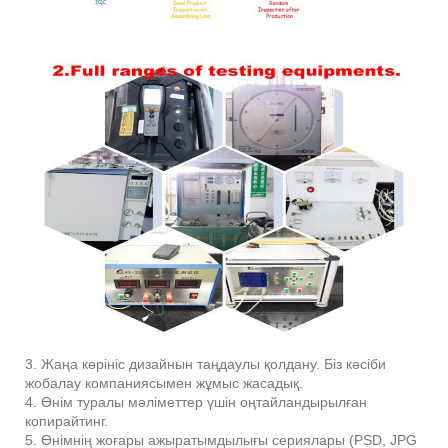
3. Жаңа көрініс дизайнын таңдаулы қолдану. Біз кәсіби
жобалау компаниясымен жұмыс жасадық.
4. Өнім туралы мәліметтер үшін оңтайландырылған
копирайтинг.
5. Өнімнің жоғары ажыратымдылығы сериялары (PSD, JPG