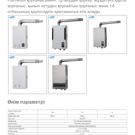
Flameout қорғанысымен, тұтанудан қорғау, мұздатуға қарсы
қорғаныс, қызып кетуден қорғайтын қорғаныс және т.б.
отбасының қауіпсіздігін қамтамасыз ете алады.
Өнім параметрі