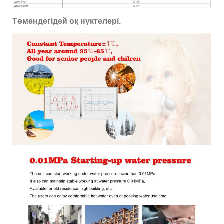
Төмендегідей оқ нүктелері.