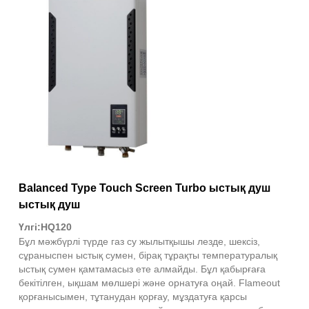
Balanced Type Touch Screen Turbo ыстық душ
ыстық душ
Үлгі:HQ120
Бұл мәжбүрлі түрде газ су жылытқышы лезде, шексіз,
сұраныспен ыстық сумен, бірақ тұрақты температуралық
ыстық сумен қамтамасыз ете алмайды. Бұл қабырғаға
бекітілген, ықшам мөлшері және орнатуға оңай. Flameout
қорғанысымен, тұтанудан қорғау, мұздатуға қарсы