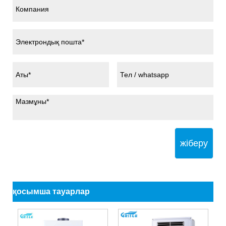
жіберу
қосымша тауарлар