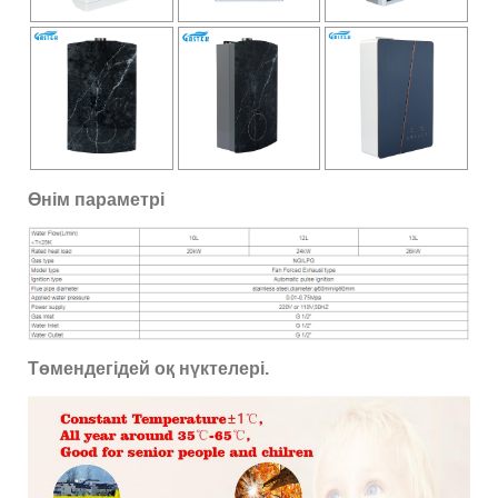
Өнім параметрі
Төмендегідей оқ нүктелері.