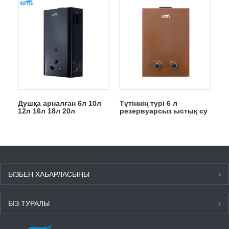
қосу
Душқа арналған 6л 10л
Түтіннің түрі 6 л
12л 16л 18л 20л
резервуарсыз ыстық су
резервуарсыз лездік газ
душқа арналған газ
гейзері
гейзері
БІЗБЕН ХАБАРЛАСЫҢЫ
БІЗ ТУРАЛЫ