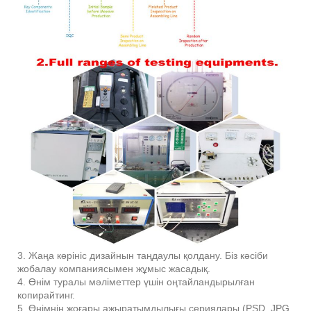
3. Жаңа көрініс дизайнын таңдаулы қолдану. Біз кәсіби
жобалау компаниясымен жұмыс жасадық.
4. Өнім туралы мәліметтер үшін оңтайландырылған
копирайтинг.
5. Өнімнің жоғары ажыратымдылығы сериялары (PSD, JPG