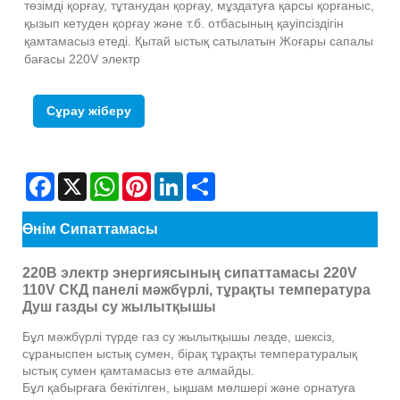
төзімді қорғау, тұтанудан қорғау, мұздатуға қарсы қорғаныс,
қызып кетуден қорғау және т.б. отбасының қауіпсіздігін
қамтамасыз етеді. Қытай ыстық сатылатын Жоғары сапалы
бағасы 220V электр
Сұрау жіберу
Facebook
X
WhatsApp
Pinterest
LinkedIn
Share
Өнім Сипаттамасы
220В электр энергиясының сипаттамасы 220V
110V СКД панелі мәжбүрлі, тұрақты температура
Душ газды су жылытқышы
Бұл мәжбүрлі түрде газ су жылытқышы лезде, шексіз,
сұраныспен ыстық сумен, бірақ тұрақты температуралық
ыстық сумен қамтамасыз ете алмайды.
Бұл қабырғаға бекітілген, ықшам мөлшері және орнатуға