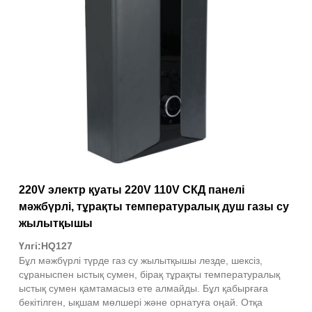
220V электр қуаты 220V 110V СКД панелі
мәжбүрлі, тұрақты температуралық душ газы су
жылытқышы
Үлгі:HQ127
Бұл мәжбүрлі түрде газ су жылытқышы лезде, шексіз,
сұраныспен ыстық сумен, бірақ тұрақты температуралық
ыстық сумен қамтамасыз ете алмайды. Бұл қабырғаға
бекітілген, ықшам мөлшері және орнатуға оңай. Отқа