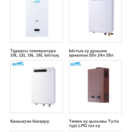
Тұрақты температура
Ыстық су душына
10L 12L 16L 18L Ыстық
арналған 20л 24л 28л
сатылым түтін түрі
желдеткіш мәжбүрлі
Қабырғаға орнатылатын
сыртқы газ гейзері
резервуарсыз жылдам
LPG табиғи ыстық су
газы душқа арналған су
жылытқышы
Қашықтан басқару
Төмен су қысымы Түтін
түрі LPG газ су
жылытқыштарын іске