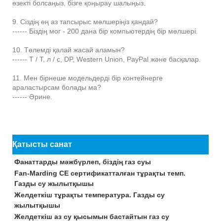
өзекті болсаңыз, бізге қоңырау шалыңыз.
9. Сіздің ең аз тапсырыс мөлшеріңіз қандай?
------ Біздің мог - 200 дана бір компьютердің бір мөлшері.
10. Төлемді қалай жасай аламын?
------ Т / Т, л / с, DP, Western Union, PayPal және басқалар.
11. Мен бірнеше модельдерді бір контейнерге
араластырсам болады ма?
------ Әрине.
Қатысты санат
Фанаттарды мәжбүрлеп, біздің газ суы
Fan-Marding CE сертификатталған тұрақты темп.
Газды су жылытқышы
Желдеткіш тұрақты температура. Газды су
жылытқышы
Желдеткіш аз су қысымын бастайтын газ су