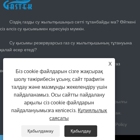
СОҢҒЫ ЖАҢАЛЫҚТАР
Сіздің газды су жылытқышыңыз сәтті тұтанбайды ма? Өйткені
сіз әлсіз су қысымымен күресуіңіз мүмкін.
Су қысымы резервуарсыз газ су жылытқышының тұтануына
қалай әсер етеді?
Жазға газды жылытқышты қалай реттеуге болады: газ
X
вексельдерін кесіп, салқын болыңыз
Біз cookie файлдарын сізге жақсырақ
шолу тәжірибесін ұсыну, сайт трафигін
Сізге қанша үлкен газ су қыздырғыш қажет?
талдау және мазмұнды жекелендіру үшін
пайдаланамыз. Осы сайтты пайдалану
Авторлық құқық Жаншан Гастек Үйге арналған Құрылғы
арқылы сіз cookie файлдарын
пайдалануымызға келісесіз.
Құпиялылық
Компаниясы шектеулі Барлық құқықтар қорғалған.
саясаты
Сілтемелер
Sitemap
RSS
XML
Privacy Policy
Қабылдамау
Қабылдау