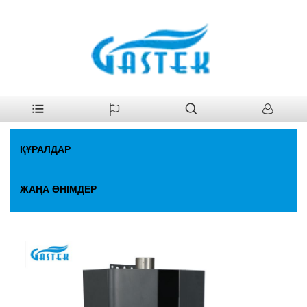
>
Құралдар
>
Газ су жылытқышы
>
Желдеткіш тұрақты
Үй
температура. Газды су жылытқышы
ҚҰРАЛДАР
ЖАҢА ӨНІМДЕР