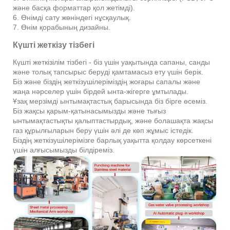
және басқа форматтар қол жетімді).
6. Өнімді сату жөніндегі нұсқаулық.
7. Өнім қорабының дизайны.
Күшті жеткізу тізбегі
Күшті жеткізілім тізбегі - біз үшін уақытында сапаны, санды
және толық тапсырыс беруді қамтамасыз ету үшін берік.
Біз және біздің жеткізушілеріміздің жоғары сапалы және
жаңа нәрселер үшін бірдей ынта-жігерге ұмтылады.
Ұзақ мерзімді ынтымақтастық барысында біз бірге өсеміз.
Біз жақсы қарым-қатынасымызды және тығыз
ынтымақтастықты қалыптастырдық, және болашақта жақсы
газ құрылғыларын беру үшін әлі де көп жұмыс істедік.
Біздің жеткізушілерімізге барлық уақытта қолдау көрсеткені
үшін алғысымызды білдіреміз.