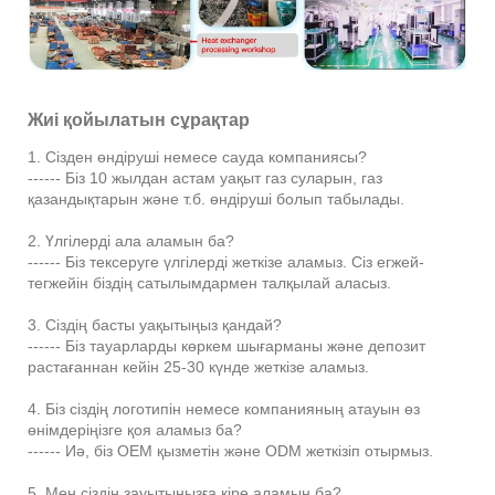
Жиі қойылатын сұрақтар
1. Сізден өндіруші немесе сауда компаниясы?
------ Біз 10 жылдан астам уақыт газ суларын, газ
қазандықтарын және т.б. өндіруші болып табылады.
2. Үлгілерді ала аламын ба?
------ Біз тексеруге үлгілерді жеткізе аламыз. Сіз егжей-
тегжейін біздің сатылымдармен талқылай аласыз.
3. Сіздің басты уақытыңыз қандай?
------ Біз тауарларды көркем шығарманы және депозит
растағаннан кейін 25-30 күнде жеткізе аламыз.
4. Біз сіздің логотипін немесе компанияның атауын өз
өнімдеріңізге қоя аламыз ба?
------ Иә, біз OEM қызметін және ODM жеткізіп отырмыз.
5. Мен сіздің зауытыңызға кіре аламын ба?