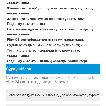
жылытқышы
Желдеткішті мәжбүрлі-су қысымын іске қосу-газ су
жылытқышы
Электр қуатымен жұмыс істейтін тұрақты темп.
Газды су жылытқышы
Батареямен жұмыс істейтін тұрақты темп. Газды су
жылытқышы
Flue CE сертификатталған газ су жылытқышы
Судың аз су қысымын іске қосу-су жылытқышы
Түтін Қалыпты-су қысымын іске қосу-газ су
жылытқышы
Газды су жылытқышының қосалқы бөлшектері
Сұрау жіберу
Сұрауыңызды төмендегі формада қалдырыңыз. Біз
сізге 24 сағат ішінде жауап береміз.