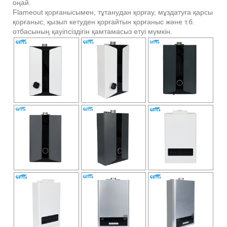
оңай.
Flameout қорғанысымен, тұтанудан қорғау, мұздатуға қарсы
қорғаныс, қызып кетуден қорғайтын қорғаныс және т.б.
отбасының қауіпсіздігін қамтамасыз етуі мүмкін.