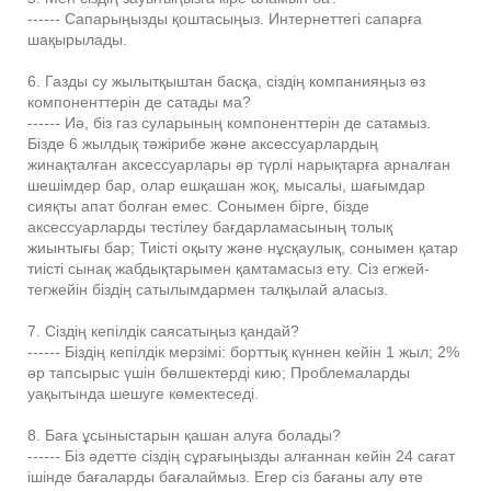
------ Сапарыңызды қоштасыңыз. Интернеттегі сапарға
шақырылады.
6. Газды су жылытқыштан басқа, сіздің компанияңыз өз
компоненттерін де сатады ма?
------ Иә, біз газ суларының компоненттерін де сатамыз.
Бізде 6 жылдық тәжірибе және аксессуарлардың
жинақталған аксессуарлары әр түрлі нарықтарға арналған
шешімдер бар, олар ешқашан жоқ, мысалы, шағымдар
сияқты апат болған емес. Сонымен бірге, бізде
аксессуарларды тестілеу бағдарламасының толық
жиынтығы бар; Тиісті оқыту және нұсқаулық, сонымен қатар
тиісті сынақ жабдықтарымен қамтамасыз ету. Сіз егжей-
тегжейін біздің сатылымдармен талқылай аласыз.
7. Сіздің кепілдік саясатыңыз қандай?
------ Біздің кепілдік мерзімі: борттық күннен кейін 1 жыл; 2%
әр тапсырыс үшін бөлшектерді кию; Проблемаларды
уақытында шешуге көмектеседі.
8. Баға ұсыныстарын қашан алуға болады?
------ Біз әдетте сіздің сұрағыңызды алғаннан кейін 24 сағат
ішінде бағаларды бағалаймыз. Егер сіз бағаны алу өте