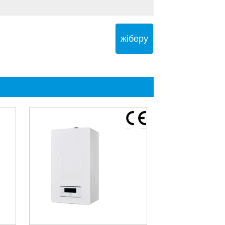
жіберу