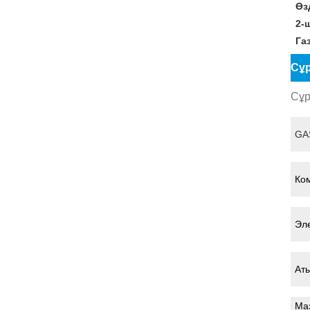
Өз
2-
Га
Сұр
Сұр