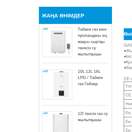
ЖАҢА ӨНІМДЕР
Табиғи газ мен
Өні
пропандағы ең
жақсы сыртқы
GAS
танксіз су
●Жы
жылытқышы
●Ыс
●Қу
●Бі
10L 12L 16L
LPG / Табиғи
CE с
газ Гейзер
Үл
CE
Но
Ең 
12l тансіз газ су
жылытқышы
Ең
Ең