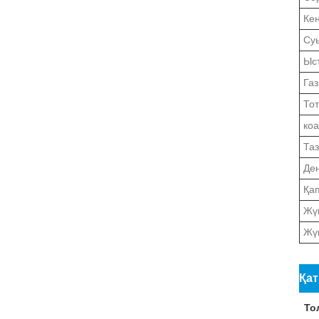
Ке
Суы
Ыс
Газ
Тот
ко
Та
Де
Қа
Жү
Жү
Қат
То