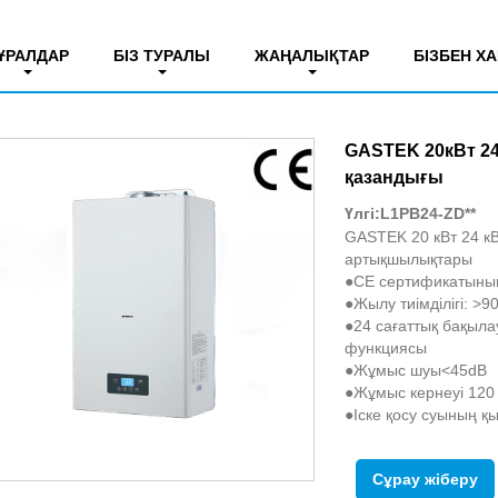
и қазандығы
ҰРАЛДАР
БІЗ ТУРАЛЫ
ЖАҢАЛЫҚТАР
БІЗБЕН Х
GASTEK 20кВт 2
қазандығы
Үлгі:L1PB24-ZD**
GASTEK 20 кВт 24 к
артықшылықтары
●CE сертификатының
●Жылу тиімділігі: >9
●24 сағаттық бақыла
функциясы
●Жұмыс шуы<45dB
●Жұмыс кернеуі 120 
●Іске қосу суының қ
Сұрау жіберу