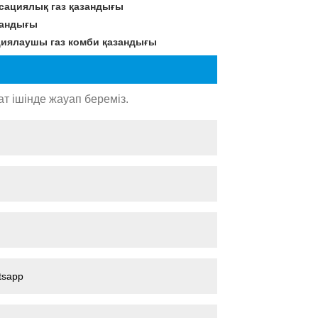
нсациялық газ қазандығы
зандығы
циялаушы газ комби қазандығы
т ішінде жауап береміз.