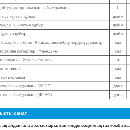
ңейту цистернасының сыйымдылығы
L
қ су құятын құбыр
дюйм
тық су шығатын құбыр
дюйм
 құятын құбыр
дюйм
 баспайтын болат Коаксиалды құбырлардың диаметрі
мм
аксиалды құбырлар Ұзындығы
мм
за салмақ / Жалпы салмақ
кг
не мөлшері
мм
птама өлшемі
мм
ктеу сыйымдылығы (20'GP)
дана
ктеу сыйымдылығы (40'HQ)
дана
ысты санат
лық алдын ала араластырылған конденсациялық газ комби қ