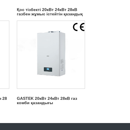
Қос тізбекті 20кВт 24кВт 28кВ
газбен жұмыс істейтін қазандық
н 28
GASTEK 20кВт 24кВт 28кВ газ
комби қазандығы