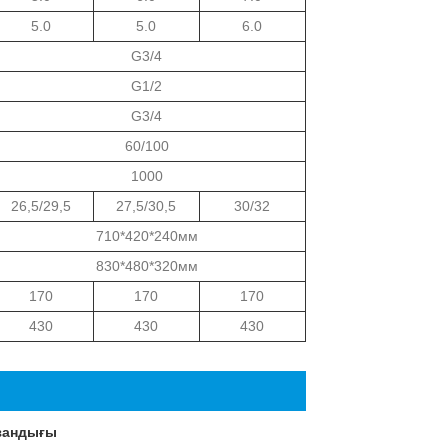
5.0
5.0
6.0
G3/4
G1/2
G3/4
60/100
1000
26,5/29,5
27,5/30,5
30/32
710*420*240мм
830*480*320мм
170
170
170
430
430
430
азандығы