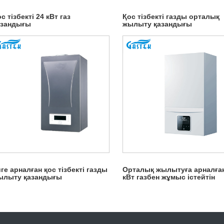
с тізбекті 24 кВт газ
Қос тізбекті газды орталық
азандығы
жылыту қазандығы
ге арналған қос тізбекті газды
Орталық жылытуға арналға
ылыту қазандығы
кВт газбен жұмыс істейтін
қазандық