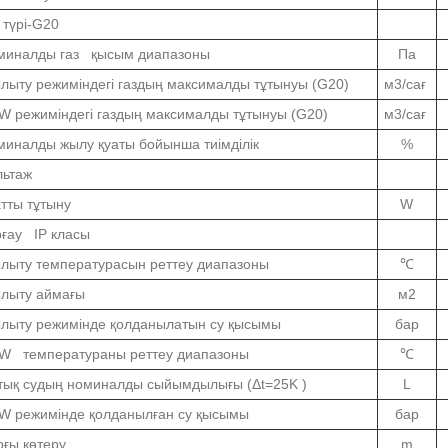
 түрі-G20
миналды газ қысым диапазоны
Па
ыту режиміндегі газдың максималды тұтынуы (G20)
м3/сағ
 режиміндегі газдың максималды тұтынуы (G20)
м3/сағ
иналды жылу қуаты бойынша тиімділік
%
льтаж
тты тұтыну
W
рғау IP класы
лыту температурасын реттеу диапазоны
℃
лыту аймағы
м2
лыту режимінде қолданылатын су қысымы
бар
W температураны реттеу диапазоны
℃
тық судың номиналды сыйымдылығы (Δt=25K )
L
W режимінде қолданылған су қысымы
бар
ғы көтеру
m